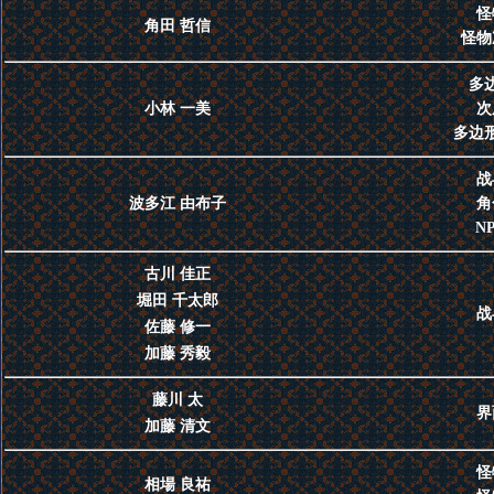
怪
角田 哲信
怪物
多
小林 一美
次
多边
战
波多江 由布子
角
N
古川 佳正
堀田 千太郎
战
佐藤 修一
加藤 秀毅
藤川 太
界
加藤 清文
怪
相場 良祐