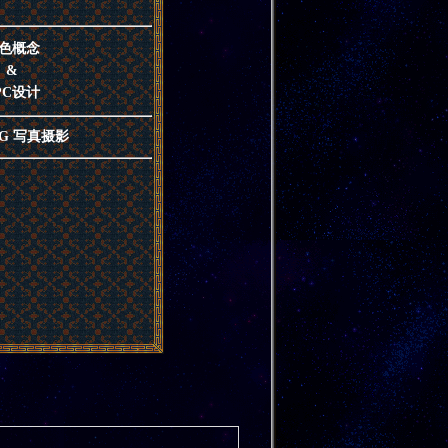
色概念
&
PC设计
NG 写真摄影