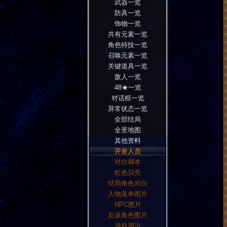
武器一览
防具一览
饰物一览
共有元素一览
角色特技一览
召唤元素一览
关键道具一览
敌人一览
48★一览
对话框一览
异常状态一览
全部结局
全景地图
其他资料
开发人员
对白脚本
虹色贝壳
结局角色对白
人物菜单图片
NPC图片
反派角色图片
游戏周边