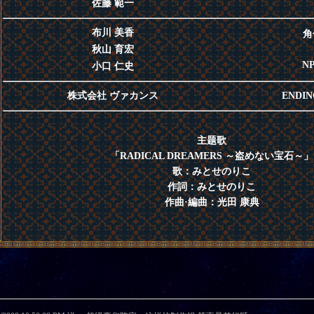
佐藤 範一
布川 美香
角
秋山 育宏
N
小口 仁史
株式会社 ヴァカンス
ENDI
主题歌
「RADICAL DREAMERS ～盗めない宝石～」
歌：みとせのりこ
作詞：みとせのりこ
作曲·編曲：光田 康典