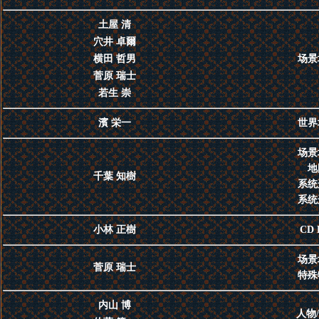
土屋 清
穴井 卓爾
横田 哲男
场景
菅原 瑞士
若生 崇
濱 栄一
世界
场景
地
千葉 知樹
系统
系统
小林 正樹
CD 
场景
菅原 瑞士
特殊
内山 博
人物