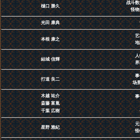
战斗数
樋口 勝久
怪物
光田 康典
艺
本根 康之
地
人
結城 信輝
界
事
打道 良二
场景
木越 祐介
事
斎藤 富胤
千葉 広樹
元
星野 雅紀
怪