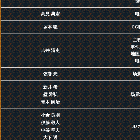
怪
高見 典宏
电
塚本 聡
CG
主
事件
吉井 清史
地图
电
弦巻 亮
场景
新井 考
壁 雅弘
场景
青木 嗣治
小倉 良則
伊藤 敬人
3D
中谷 幸夫
大下 透