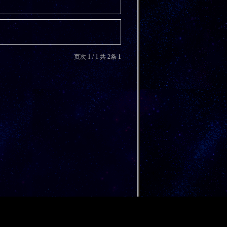
页次 1 / 1 共 2条
1
.