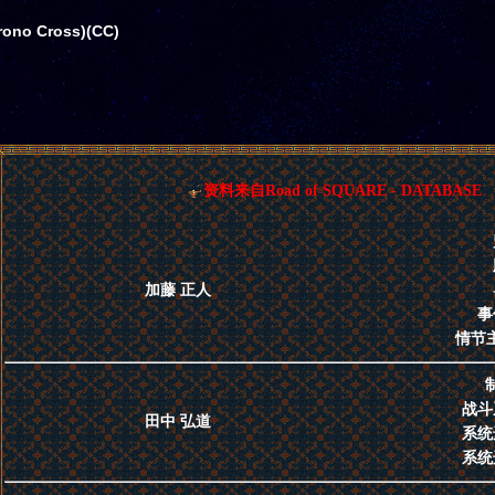
no Cross)(CC)
资料来自Road of SQUARE - DATABASE
加藤 正人
事
情节
战斗
田中 弘道
系统
系统