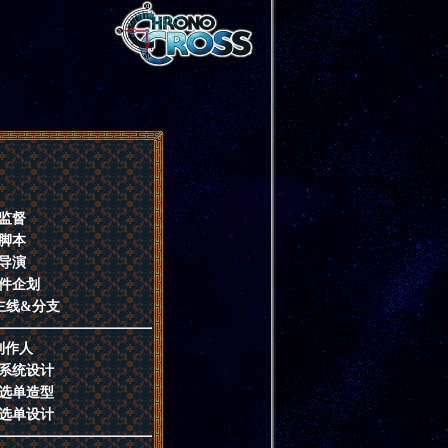
监督
脚本
导演
件企划
主线&分支
制作人
系统设计
选单造型
选单设计