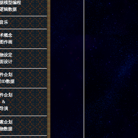
据模型编程
逻辑数据
音乐
术概念
图作画
物设定
面设计
件企划
ID数据
件企划
&
导演
素企划
物数据