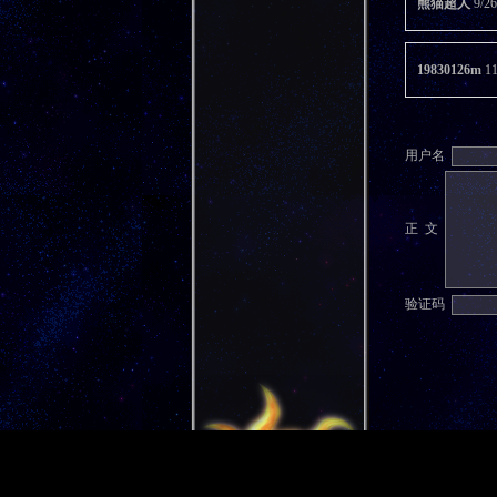
熊猫超人
9/2
19830126m
1
用户名
正 文
验证码