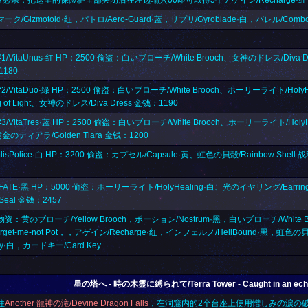
7必杀，把这里的保险柜全部关闭后在左边输入00即可取得5个アゲイン/Recharge·红
ク/Gizmotoid·红，パトロ/Aero-Guard·蓝，リプリ/Gyroblade·白，バレル/Combo
/VitaUnus·红 HP：2500 偷盗：白いブローチ/White Brooch、女神のドレス/Diva 
180
/VitaDuo·绿 HP：2500 偷盗：白いブローチ/White Brooch、ホーリーライト/Hol
ng of Light、女神のドレス/Diva Dress 金钱：1190
/VitaTres·蓝 HP：2500 偷盗：白いブローチ/White Brooch、ホーリーライト/Hol
黄金のティアラ/Golden Tiara 金钱：1200
lisPolice·白 HP：3200 偷盗：カプセル/Capsule·黄、虹色の貝殻/Rainbow Shell
ATE·黑 HP：5000 偷盗：ホーリーライト/HolyHealing·白、光のイヤリング/Earrin
 Seal 金钱：2457
：黄のブローチ/Yellow Brooch，ポーション/Nostrum·黑，白いブローチ/White B
rget-me-not Pot，，アゲイン/Recharge·红，インフェルノ/HellBound·黑，虹色の貝
fy·白，
カードキー/Card Key
星の塔へ - 時の木霊に縛られて/Terra Tower - Caught in an echo
往
Another 龍神の滝/Devine Dragon Falls
，在洞窟内的2个台座上使用
憎しみの涙の破片/T