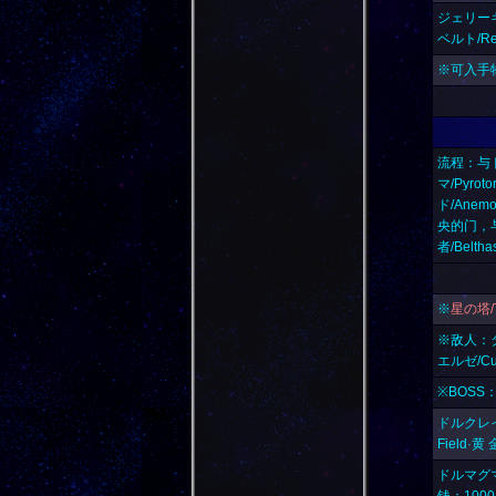
ジェリーキン
ベルト/Res
※可入手物
流程：与
マ/Pyr
ド/Ane
央的门，与
者/Belt
※
星の塔/T
※敌人：タワ
エルゼ/Cu
※BOSS
ドルクレイ/
Field·黄
ドルマグマ/