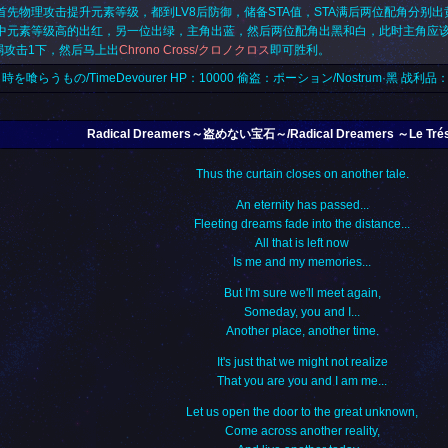
首先物理攻击提升元素等级，都到LV8后防御，储备STA值，STA满后两位配角分别出
中元素等级高的出红，另一位出绿，主角出蓝，然后两位配角出黑和白，此时主角应该有
S弱攻击1下，然后马上出
Chrono Cross/クロノクロス
即可胜利。
時を喰らうもの/TimeDevourer HP：10000 偷盗：ポーション/Nostrum·黑 战利品
Radical Dreamers～盗めない宝石～/Radical Dreamers ～Le Trésor
Thus the curtain closes on another tale.
An eternity has passed...
Fleeting dreams fade into the distance...
All that is left now
Is me and my memories...
But I'm sure we'll meet again,
Someday, you and I...
Another place, another time.
It's just that we might not realize
That you are you and I am me...
Let us open the door to the great unknown,
Come across another reality,