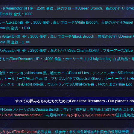
/Anemotor·绿 HP：2500 偷盗：緑のブローチ/Green Brooch、森のお守り/Forr
 Field·绿 金钱：1000
/Luxator·白 HP：3000 偷盗：白いブローチ/White Brooch、天使のお守り/Ang
Nova·白 金钱：1100
Gravitor·黑 HP：3000 偷盗：黒いブローチ/Black Brooch、悪魔のお守り/Dem
Hole·黑 金钱：1100
Aquator·蓝 HP：2800 偷盗：海のお守り/Sea Charm 战利品：ブルーアース/Blue F
の/TimeDevourer HP：14000 偷盗：ホーリーライト/HolyHealing·白 战利品：希望
：ポーション/Nostrum·黑，嘘のカード/Pack of Lies，ディフェンサーS/Defender
ene，ヒールリーフ/Heal Plus·绿，プリズムグラブ/Spectral Glove，ホーリーライト/Ho
ブラックホール/BlackHole·黑，ウルトラノヴァ/UltraNova·白，
時のたまご/Time Egg
すべての夢みるものたちのために/For all the Dreamers - Our planet's dream
Home オパーサの浜/Opassa Beach→与3个小孩对话→在地面上深红色的圆点上使
 the darkness of time!”
→与最终BOSS
時を喰らうもの/TimeDevourer
进行最终战
うもの/TimeDevourer
必胜攻略，供参考：首先准备足够的6种颜色的低等级元素，把