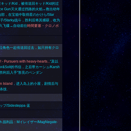
キッド/Kid，被传送回キッド/Kid的过
e Gun
灭火通过挡路的火焰→救出幼年
内部，在宝箱中取得
星のかけら/Star
Starky战斗，胜利后将其捕获，收为
入飞碟→自动前往
時間要塞・クロノポ
位角色一起传送回过去，如只持有
クロ
Pursuers with heavy-hearts...
"及以
&Solt的书信，之后带カーシュ/Karsh
斗，胜利后入手"
形見のペンダン
 Island
，进入岛上的小屋，剧情后与
必杀技.
/Sidesteppa·蓝
och 战利品：Mイレイザー/MagNegate·