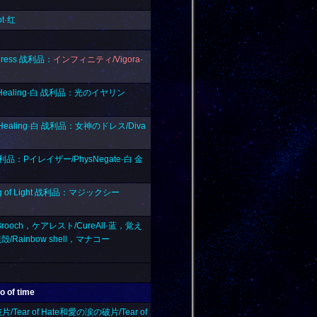
t·红
Dress 战利品：
インフィニティ/Vigora·
yHealing·白 战利品：光のイヤリン
yHealing·白 战利品：女神のドレス/Diva
 战利品：Pイレイザー/PhysNegate·白 金
g of Light 战利品：マジックシー
rooch，ケアレスト/CureAll·蓝，覚え
殻/Rainbow shell，マナコー
 of time
ear of Hate
和
愛の涙の破片/Tear of