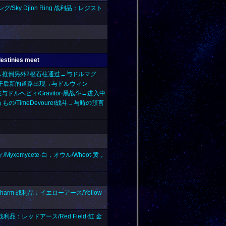
ング/Sky Djinn Ring 战利品：レジスト
tinies meet
去→推倒另外2根石柱通过→与ドルマグ
对话→离开后新的道路出现→与ドルウィン
与ドルヘビィ/Gravitor·黑战斗→进入中
/TimeDevourer战斗→与時の預言
/Myxomycete·白，オウル/Whoot·黄，
 Charm 战利品：イエローアース/Yellow
 战利品：レッドアース/Red Field·红 金