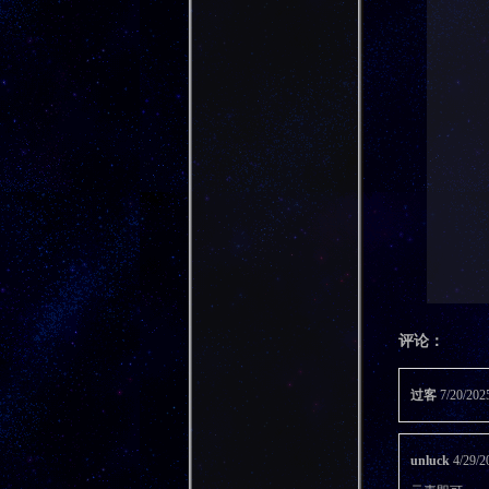
评论：
过客
7/20/20
unluck
4/2