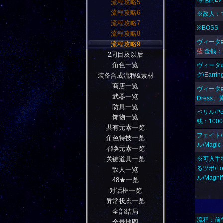
得他的LV
流程攻略5
流程攻略6
※敌人：マー
流程攻略7
※BOSS
流程攻略8
ヴィータ#1
流程攻略9
蓝
金钱：1
2周目及以后
角色一览
ヴィータ#2
グ/Earri
装备合成流程&素材
商店一览
ヴィータ#3
武器一览
Dress、
防具一览
ベリル/Po
饰物一览
钱：1000
共有元素一览
フェイト/F
角色特技一览
ル/Magic
召唤元素一览
关键道具一览
※可入手物资
るツボ/Fo
敌人一览
ル/Magni
48★一览
对话框一览
异常状态一览
全部结局
流程：前
全景地图