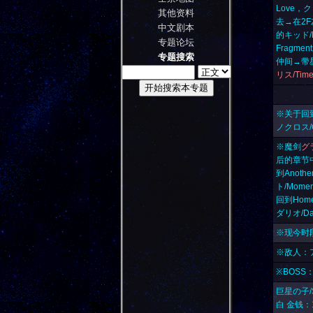
Love
，
ク
其他资料
去→在2
中文剧本
的キッド/
专题论坛
Fragment
专题搜索
仲间→带星の
リス/Time 
※关于回到
ノクロス/Ch
※魔剑
グ
后的章节中
到Anoth
ト/Momen
回到Hom
ダリオ/D
※现今时
※敌人：アカ
※BOSS
巨星の子/S
白 金钱：1