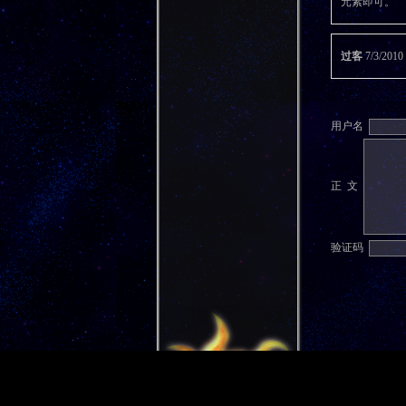
元素即可。
过客
7/3/20
用户名
正 文
验证码