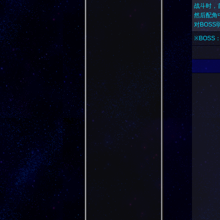
战斗时，
然后配角
对BOS
※BOSS：