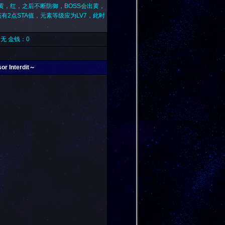
黄，红，之后不断防御，BOSS会出黄，
2点STA值，元素等级应为LV7，此时
：无 金钱：0
 Interdit～