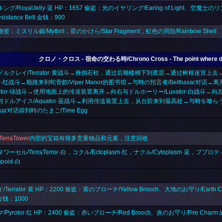
グ/RoyalJelly·蓝 HP：1657 偷盗：光のイヤリング/Earing of Light、空魔士のリ
istance Belt 金钱：900
资：ミスリル銀/Mythril，
星のかけら/Star Fragment
，虹色の貝殻/Rainbow Shell
クロノ・クロス - 宿命の交わる時/Chrono Cross - The point where des
ドルクレイ/Terrator·黄战斗→推倒石柱，通过后顺楼梯下到底层→通过树根迷宫上
otor·红战斗→顺路来到蛇骨館/Viper Manor的图书馆→与時の預言者/Belthasar
motor·绿战斗→使用地面上的传送装置离开→向右与ドルホーリー/Luxator·白战斗→向左
ドルアイス/Aquator·蓝战斗→利用传送装置上去，从台阶来到最高处→与時を喰らうもの
hasar对话得到
時のたまご/Time Egg
erraTower
内部的宝箱有很多贵重物品和元素，注意回收
ーセル/TerraTerror·白，コクル/Ectoplasm·红，ナクル/Cytoplasm·蓝，ププロティ
poid·白
：
Terrator·黄 HP：2200 偷盗：黄のブローチ/Yellow Brooch、大地のお守り/Earth
 金钱：1000
Pyrotor·红 HP：2400 偷盗：赤いブローチ/Red Brooch、炎のお守り/Fire Charm