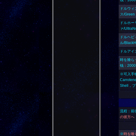
钱：1000
ドルウィンド
ス/Green
ドルホーリー
ァ/Ultra
ドルヘビィ/
ル/Black
ドルアイス/
時を喰らうも
钱：2000
※可入手物资
Carrot
Shell，
流程：前往
の彼方へ！/To
※
時を喰ら