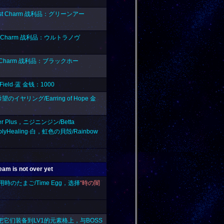
est Charm 战利品：グリーンアー
el Charm 战利品：ウルトラノヴ
on Charm 战利品：ブラックホー
ield·蓝 金钱：1000
のイヤリング/Earring of Hope 金
 Plus，ニジニンジン/Betta
lyHealing·白，虹色の貝殻/Rainbow
 is not over yet
用
時のたまご/Time Egg
，选择
“時の闇
它们装备到LV1的元素格上，与BOSS