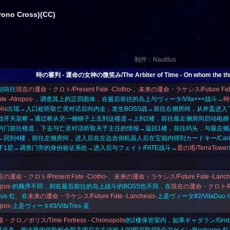
no Cross)(CC)
制作：Nautilus
時の審判 - 運命の女神の微笑み/The Arbiter of Time - On whom the thre
别前往
現在の運命・クロト/Present Fate -Clotho-
、
未来の運命・ラケシス/Future Fate -
te -Atropos-
，调查其上的正四面体，在最后前往的岛上与ヴィータ/Vita×××战斗→
時
lis
出现→入口处听取亡灵对话后向内走，发生BOSS战→前往右侧房间，从井盖进入
动开关架桥→通过桥从另一侧梯子上去到达楼道→上到2楼，前往最左侧房间启动电梯
的门前往楼道，下去与亡灵对话听取关于主任的情报→返回1楼，前往码头，与最左侧
→回到4楼，前往左侧房间，进入后在左边击倒机器人后在宝箱内得到
カードキー/Card
下1层→调查门旁的身份验证系统→进入后与フェイト/FATE战斗→
星の塔/TerraTower
の運命・クロト/Present Fate -Clotho-
、
未来の運命・ラケシス/Future Fate -Lanche
opos-
的顺序不同，则在最后前往的岛上战斗的BOSS也不同，在
現在の運命・クロト/Prese
Unus·红、在
未来の運命・ラケシス/Future Fate -Lanchesis-
上是ヴィータ#2/VitaDuo
opos-
上是ヴィータ#3/VitaTres·蓝
クロノポリス/Time Fortress - Chronopolis
的2楼保管室内，如果ギャダラン/Gr