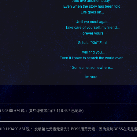
And live another today...
Even when the story has been told,
Life goes on...
Until we meet again,
Take care of yourself, my friend...
Forever yours,
Schala "Kid" Zeal
I will find you...
Even if I have to search the world over...
Sometime, somewhere...
I'm sure...
25 3:08:00 AM 说： 黄红绿蓝黑白(IP:14.0.43.* 已记录)
9/2019 11:34:00 AM 说： 发动第七元素无需先引BOSS用黄元素，因为最终BOS