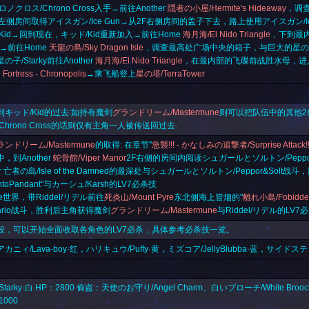
ロノクロス/Chrono Cross
入手→前往Another
隠者の小屋/Hermite's Hideaway
，调查
F左侧房间取得
アイスガン/Ice Gun
→从2F右侧房间的盖子下去，路上使用
アイスガン/Ic
Kid→回到现在，キッド/Kid重新加入→前往Home
海月海/El Nido Triangle
，下到最
→前往Home
天龍の島/Sky Dragon Isle
，调查最高处广场中央的箱子，与巨大的星の子/
子/Starky前往Another
海月海/El Nido Triangle
，在最内部的飞碟前战胜水母，进
Fortress - Chronopolis
→乘飞船登上
星の塔/TerraTower
キッド/Kid的过去:如持有魔剑
グランドリーム/Mastermune
则可以把队伍中的其他2
rono Cross
的话则仅有主角一人被传送回过去.
ランドリーム/Mastermune
的取得: 在章节"
急襲!!! - かなしみの追撃者/Surprise Attack!!! - 
，到Another
蛇骨館/Viper Manor
2F右侧的房间内阅读シュガールとソルトン/Peppor
er 亡者の島/Isle of the Damned的最深处与シュガールとソルトン/Peppor&Solt战
toPandant
"与カーシュ/Karsh的LV7必杀技
e世界，带Riddel/リデル前往
死炎山/Mount Pyre
东北侧海上冒烟的"
離れ小島/Fobidden
ario战斗，胜利后主角获得魔剑
グランドリーム/Mastermune
与Riddel/リデル的LV7
段，可以开始全面收取各角色的LV7必杀，具体参考必杀技一览。
ニィ/Lava-boy·红，ハリキュウ/Puffy·黄，ミズコア/JellyBlubba·蓝，サイドステップ
：
tarky·白 HP：2800 偷盗：天使のお守り/Angel Charm、白いブローチ/White Bro
000