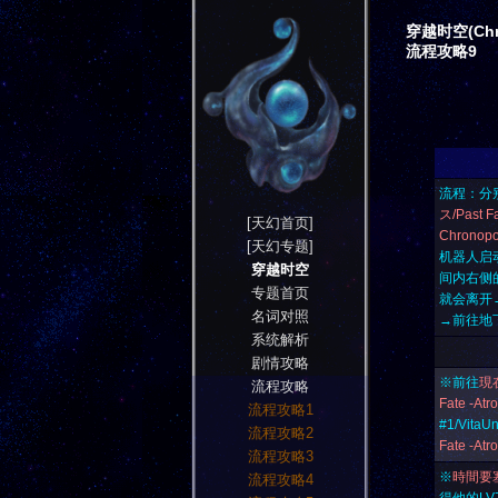
穿越时空(Chro
流程攻略9
流程：分
ス/Past Fa
[天幻首页]
Chronopo
[天幻专题]
机器人启
穿越时空
间内右侧
专题首页
就会离开
名词对照
→前往地
系统解析
剧情攻略
※前往
現在
流程攻略
Fate -Atr
流程攻略1
#1/Vita
流程攻略2
Fate -Atr
流程攻略3
※
時間要塞・
流程攻略4