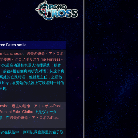
e Fates smile
Lanchesis-
、
過去の運命・アトロポ
間要塞・クロノポリス/Time Fortress -
下水道启动遥控机器人清理系统，操作
→前往4楼右侧房间听完对话，从这个房
高处的亡灵对话，他就是主任，之后他
 Key
，在旁边的机器上可以读到一封信
出现
sis-
、
過去の運命・アトロポス/Past
nt Fate -Clotho-
上是ヴィータ
·绿、在
過去の運命・アトロポス/Past
obyc在队伍中，则可以调查那里的箱子取