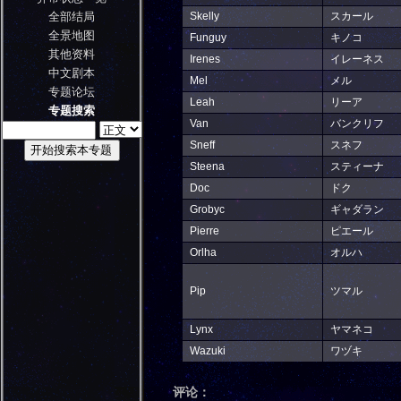
全部结局
Skelly
スカール
全景地图
Funguy
キノコ
其他资料
Irenes
イレーネス
中文剧本
Mel
メル
专题论坛
Leah
リーア
专题搜索
Van
バンクリフ
Sneff
スネフ
Steena
スティーナ
Doc
ドク
Grobyc
ギャダラン
Pierre
ピエール
Orlha
オルハ
Pip
ツマル
Lynx
ヤマネコ
Wazuki
ワヅキ
评论：