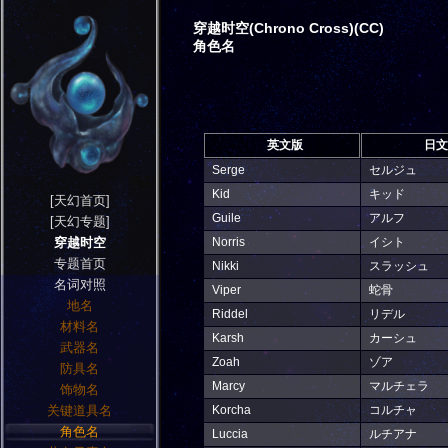
穿越时空(Chrono Cross)(CC)
角色名
英文版
日文
Serge
セルジュ
Kid
キッド
[天幻首页]
Guile
アルフ
[天幻专题]
穿越时空
Norris
イシト
专题首页
Nikki
スラッシュ
名词对照
Viper
蛇骨
地名
Riddel
リデル
材料名
Karsh
カーシュ
武器名
Zoah
ゾア
防具名
Marcy
マルチェラ
饰物名
关键道具名
Korcha
コルチャ
角色名
Luccia
ルチアナ