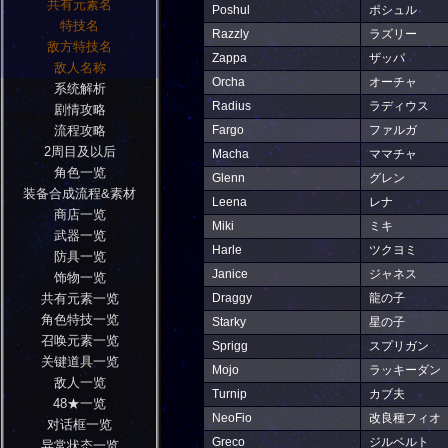
共有元素名
Poshul
ポシュル
特技名
Razzly
ラズリー
敌方特技名
Zappa
ザッパ
敌人名称
Orcha
オーチャ
系统解析
Radius
ラディウス
剧情攻略
流程攻略
Fargo
ファルガ
2周目及以后
Macha
ママチャ
角色一览
Glenn
グレン
装备合成流程&素材
Leena
レナ
商店一览
Miki
ミキ
武器一览
Harle
ツクヨミ
防具一览
Janice
ジャネス
饰物一览
共有元素一览
Draggy
龍の子
角色特技一览
Starky
星の子
召唤元素一览
Sprigg
スプリガン
关键道具一览
Mojo
ラッキーダン
敌人一览
Turnip
カブ夫
48★一览
NeoFio
改良種フィオ
对话框一览
Greco
ジルベルト
异常状态一览