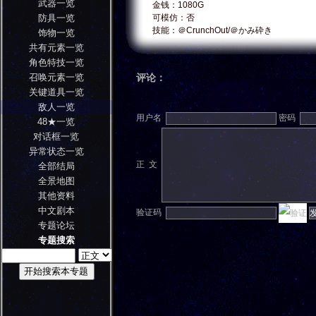
武器一览
金钱：1080G
防具一览
可模仿：否
技能：＠CrunchOut/＠かみ砕き
饰物一览
共有元素一览
角色特技一览
召唤元素一览
评论：
关键道具一览
敌人一览
用户名
密码
48★一览
对话框一览
异常状态一览
正 文
全部结局
全景地图
其他资料
中文剧本
验证码
专题论坛
专题搜索