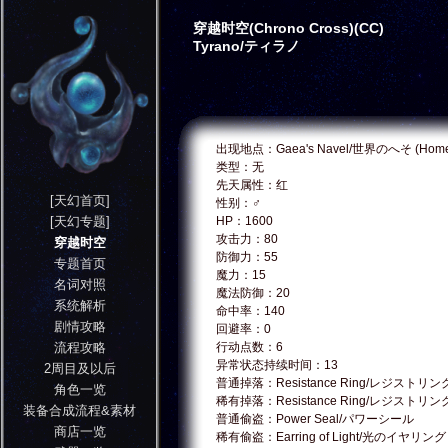
穿越时空(Chrono Cross)(CC)
Tyrano/ティラノ
出现地点：Gaea's Navel/世界のへそ (Home
类型：无
先天属性：红
[天幻首页]
性别：♂
[天幻专题]
HP：1600
攻击力：80
穿越时空
防御力：55
专题首页
魔力：15
名词对照
魔法防御：20
系统解析
命中率：140
剧情攻略
回避率：0
流程攻略
行动点数：6
异常状态持续时间：13
2周目及以后
普通掉落：Resistance Ring/レジストリン
角色一览
稀有掉落：Resistance Ring/レジストリン
装备合成流程&素材
普通偷盗：Power Seal/パワーシール
商店一览
稀有偷盗：Earring of Light/光のイヤリング