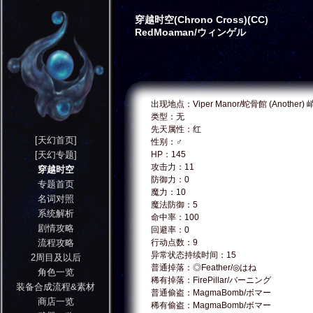
穿越时空(Chrono Cross)(CC)
RedMoaman/ウィンゲル
出现地点：Viper Manor/蛇骨館 (Another)
类型：无
先天属性：红
[天幻首页]
性别：♂
[天幻专题]
HP：145
攻击力：11
穿越时空
防御力：0
专题首页
魔力：10
名词对照
魔法防御：5
系统解析
命中率：100
剧情攻略
回避率：0
流程攻略
行动点数：9
异常状态持续时间：15
2周目及以后
普通掉落：◎Feather/◎はね
角色一览
稀有掉落：FirePillar/バーニング
装备合成流程&素材
普通偷盗：MagmaBomb/ボマー
商店一览
稀有偷盗：MagmaBomb/ボマー