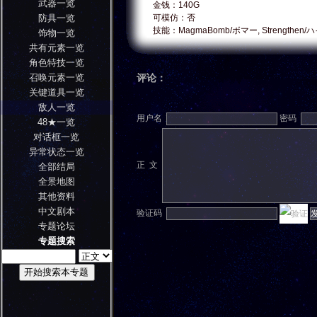
武器一览
金钱：140G
防具一览
可模仿：否
技能：MagmaBomb/ボマー, Strengthen
饰物一览
共有元素一览
角色特技一览
召唤元素一览
评论：
关键道具一览
敌人一览
用户名
密码
48★一览
对话框一览
异常状态一览
正 文
全部结局
全景地图
其他资料
中文剧本
验证码
专题论坛
专题搜索