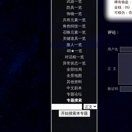
武器一览
稀有偷盗：
防具一览
金钱：0G
可模仿：否
饰物一览
共有元素一览
角色特技一览
召唤元素一览
评论：
关键道具一览
敌人一览
用户名
48★一览
对话框一览
异常状态一览
正 文
全部结局
全景地图
其他资料
中文剧本
验证码
专题论坛
专题搜索