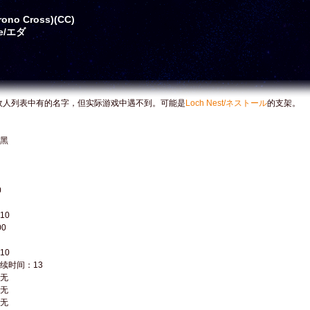
no Cross)(CC)
he/エダ
敌人列表中有的名字，但实际游戏中遇不到。可能是
Loch Nest/ネストール
的支架。
黑
0
10
0
10
续时间：13
无
无
无