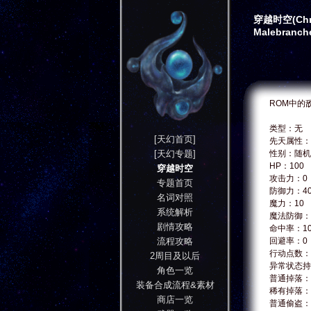
穿越时空(Chro
Malebranc
ROM中的
类型：无
[天幻首页]
先天属性：
[天幻专题]
性别：随机
HP：100
穿越时空
攻击力：0
专题首页
防御力：4
名词对照
魔力：10
系统解析
魔法防御：
剧情攻略
命中率：10
流程攻略
回避率：0
行动点数：
2周目及以后
异常状态持
角色一览
普通掉落：
装备合成流程&素材
稀有掉落：
商店一览
普通偷盗：