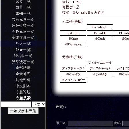
武器一览
金钱：105G
防具一览
可模仿：是
技能：＠Gnash/＠かみ砕き
饰物一览
共有元素一览
元素槽 (美版)
角色特技一览
TurnYellow+1
召唤元素一览
ElectroJolt-1
ElectroJolt
ElectroB
关键道具一览
＠Gnash
＠Gnash
＠Gna
敌人一览
＠Doppelgang
48★一览
对话框一览
元素槽 (日版)
异常状态一览
フィルイエロー+1
全部结局
ディスチャージ-1
ディスチャージ
ライトニン
全景地图
＠かみ砕き
＠かみ砕き
＠かみ
其他资料
＠スタイルコピー
中文剧本
专题论坛
专题搜索
评论：
用户名
密码