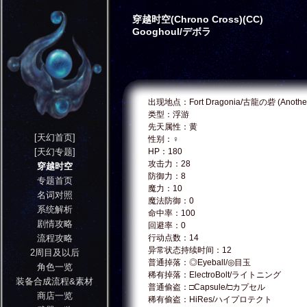
穿越时空(Chrono Cross)(CC)
Googhoul/デボラ
出现地点：Fort Dragonia/古龍の砦 (Anothe
类型：浮游
先天属性：黄
[天幻首页]
性别：♀
[天幻专题]
HP：180
攻击力：28
穿越时空
防御力：8
专题首页
魔力：10
名词对照
魔法防御：0
系统解析
命中率：100
剧情攻略
回避率：0
流程攻略
行动点数：14
异常状态持续时间：12
2周目及以后
普通掉落：◎Eyeball/◎目玉
角色一览
稀有掉落：ElectroBolt/ライトニング
装备合成流程&素材
普通偷盗：□Capsule/□カプセル
商店一览
稀有偷盗：HiRes/ハイプロテクト