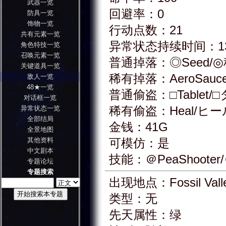
武器一览
回避率：0
防具一览
饰物一览
行动点数：21
共有元素一览
异常状态持续时间：1
角色特技一览
召唤元素一览
普通掉落：◎Seed/
关键道具一览
稀有掉落：AeroSau
敌人一览
48★一览
普通偷盗：□Tablet
对话框一览
稀有偷盗：Heal/ヒー
异常状态一览
全部结局
金钱：41G
全景地图
其他资料
可模仿：是
中文剧本
技能：＠PeaShoote
专题论坛
专题搜索
出现地点：Fossil Vall
类型：无
先天属性：绿