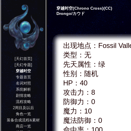
穿越时空(Chrono Cross)(CC)
Drongo/カウド
出现地点：Fossil Vall
类型：无
[天幻首页]
先天属性：绿
[天幻专题]
穿越时空
性别：随机
专题首页
HP：40
名词对照
系统解析
攻击力：8
剧情攻略
防御力：0
流程攻略
2周目及以后
魔力：10
角色一览
魔法防御：0
装备合成流程&素材
商店一览
命中率：100