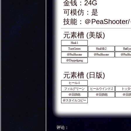
金钱：24G
可模仿：是
技能：＠PeaShoote
元素槽 (美版)
Heal-1
TurnGreen
HealAll-2
BatEye
＠PeaShooter
＠PeaShooter
＠PeaSho
＠Doppelgang
元素槽 (日版)
ヒール-1
フィルグリーン
ヒールウインド-2
トッター
＠豆鉄砲
＠豆鉄砲
＠豆
＠スタイルコピー
评论：