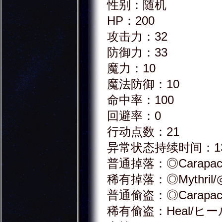
性别：随机
HP：200
攻击力：32
防御力：33
魔力：10
魔法防御：10
命中率：100
回避率：0
行动点数：21
异常状态持续时间：1
普通掉落：◎Carapa
稀有掉落：◎Mythri
普通偷盗：◎Carapa
稀有偷盗：Heal/ヒー