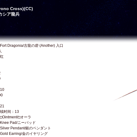
no Cross)(CC)
/アカシア龍兵
t Dragonia/古龍の砦 (Another) 入口
人
红
2
9
10
0
21
续时间：13
intment/□オーラ
nee Pad/ニーパッド
lver Pendant/銀のペンダント
old Earring/金のイヤリング