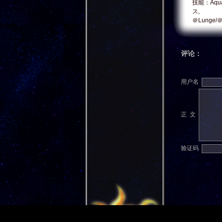
技能：Aqua
ス,
＠Lunge/
评论：
用户名
正 文
验证码