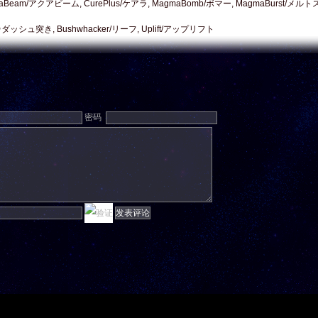
Beam/アクアビーム, CurePlus/ケアラ, MagmaBomb/ボマー, MagmaBurst/メル
＠ダッシュ突き, Bushwhacker/リーフ, Uplift/アップリフト
密码