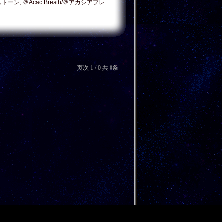
トストーン, ＠Acac.Breath/＠アカシアブレ
页次 1 / 0 共 0条