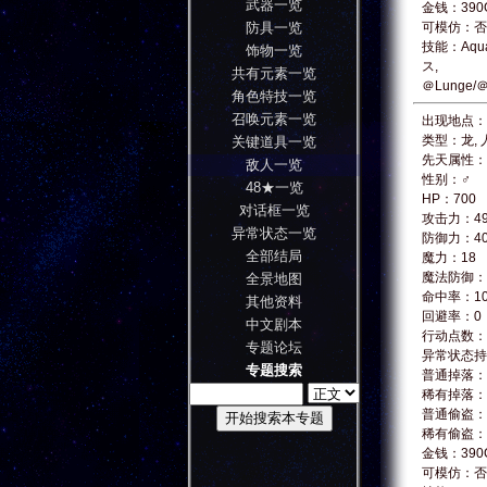
武器一览
金钱：390
防具一览
可模仿：否
技能：Aqua
饰物一览
ス,
共有元素一览
＠Lunge/
角色特技一览
召唤元素一览
出现地点：For
类型：龙, 
关键道具一览
先天属性：
敌人一览
性别：♂
48★一览
HP：700
对话框一览
攻击力：4
异常状态一览
防御力：4
全部结局
魔力：18
魔法防御：
全景地图
命中率：10
其他资料
回避率：0
中文剧本
行动点数：
专题论坛
异常状态持
专题搜索
普通掉落：☆
稀有掉落：☆
普通偷盗：Dr
稀有偷盗：Dr
金钱：390
可模仿：否