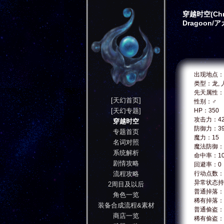
穿越时空(Chro
Dragoon
出现地点：For
类型：龙, 
先天属性：
[天幻首页]
性别：♂
[天幻专题]
HP：350
攻击力：4
穿越时空
防御力：3
专题首页
魔力：15
名词对照
魔法防御：
系统解析
命中率：10
剧情攻略
回避率：0
流程攻略
行动点数：
异常状态持
2周目及以后
普通掉落：□O
角色一览
稀有掉落：K
装备合成流程&素材
普通偷盗：Si
商店一览
稀有偷盗：G