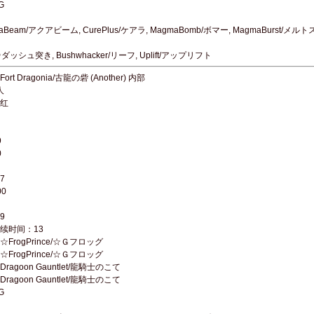
G
Beam/アクアビーム, CurePlus/ケアラ, MagmaBomb/ボマー, MagmaBurst/メル
＠ダッシュ突き, Bushwhacker/リーフ, Uplift/アップリフト
t Dragonia/古龍の砦 (Another) 内部
人
红
9
0
7
0
9
续时间：13
FrogPrince/☆Ｇフロッグ
FrogPrince/☆Ｇフロッグ
agoon Gauntlet/龍騎士のこて
agoon Gauntlet/龍騎士のこて
G