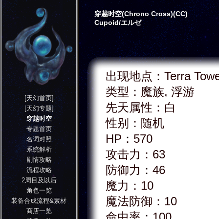
穿越时空(Chrono Cross)(CC)
Cupoid/エルゼ
出现地点：Terra Tow
类型：魔族, 浮游
[天幻首页]
先天属性：白
[天幻专题]
穿越时空
性别：随机
专题首页
HP：570
名词对照
系统解析
攻击力：63
剧情攻略
防御力：46
流程攻略
2周目及以后
魔力：10
角色一览
魔法防御：10
装备合成流程&素材
商店一览
命中率：100