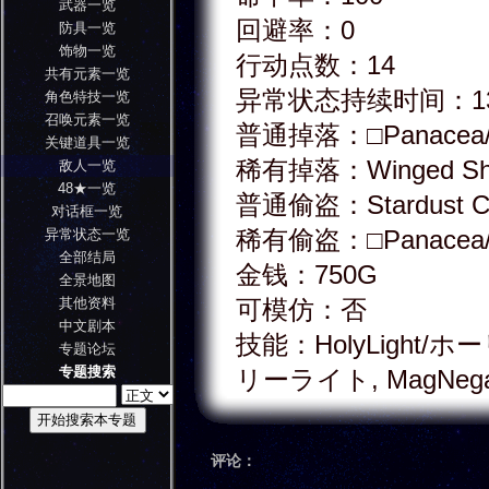
武器一览
回避率：0
防具一览
饰物一览
行动点数：14
共有元素一览
异常状态持续时间：1
角色特技一览
召唤元素一览
普通掉落：□Panace
关键道具一览
稀有掉落：Winged 
敌人一览
48★一览
普通偷盗：Stardust
对话框一览
稀有偷盗：□Panace
异常状态一览
全部结局
金钱：750G
全景地图
其他资料
可模仿：否
中文剧本
技能：HolyLight/ホー
专题论坛
专题搜索
リーライト, MagNeg
评论：