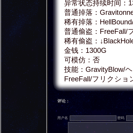
异常状态持续时间：1
普通掉落：Graviton
稀有掉落：HellBou
普通偷盗：FreeFal
稀有偷盗：↓BlackH
金钱：1300G
可模仿：否
技能：GravityBlow
FreeFall/フリクショ
评论：
用户名
密码