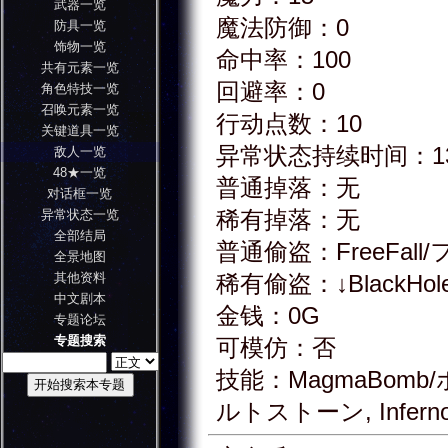
武器一览
魔法防御：0
防具一览
饰物一览
命中率：100
共有元素一览
回避率：0
角色特技一览
召唤元素一览
行动点数：10
关键道具一览
异常状态持续时间：1
敌人一览
48★一览
普通掉落：无
对话框一览
稀有掉落：无
异常状态一览
全部结局
普通偷盗：FreeFal
全景地图
其他资料
稀有偷盗：↓BlackH
中文剧本
金钱：0G
专题论坛
专题搜索
可模仿：否
技能：MagmaBomb/ボマ
ルトストーン, Infer