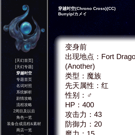
穿越时空(Chrono Cross)(CC)
Bunyip/カメイ
变身前
出现地点：Fort Drag
[天幻首页]
(Another)
[天幻专题]
穿越时空
类型：魔族
专题首页
先天属性：红
名词对照
系统解析
性别：♂
剧情攻略
HP：400
流程攻略
2周目及以后
攻击力：43
角色一览
防御力：20
装备合成流程&素材
商店一览
魔力：15