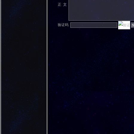
正 文
验证码