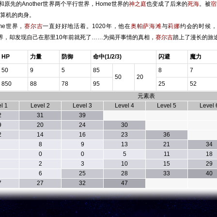
和原先的Another世界两个平行世界，Home世界的
神之庭
也变成了后来的
死海
。被
宿
算机的肉身。
e世界，
赛尔吉
一直好好地活着。1020年，他在
奥帕萨海滩
与
莉娜
约会的时候
er世界，却发现自己在那里10年前就死了……为揭开事情的真相，
赛尔吉
踏上了漫长的旅
HP
力量
防御
命中(1/2/3)
闪避
魔力
50
9
5
85
8
7
50
20
850
88
78
95
25
52
元素表
l 1
Level 2
Level 3
Level 4
Level 5
Level 
2
31
39
9
20
24
30
2
14
16
23
36
8
9
13
21
34
0
0
5
11
18
2
3
10
15
29
6
25
28
33
40
7
27
32
47