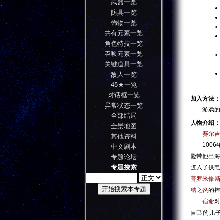
武器一览
防具一览
饰物一览
共有元素一览
角色特技一览
召唤元素一览
关键道具一览
敌人一览
48★一览
对话框一览
加入方法：
异常状态一览
游戏的主角
全部结局
人物介绍：
全景地图
赛尔吉
其他资料
1006年
中文剧本
险带他出
专题论坛
专题搜索
进入了供
普罗米修
结之炎
的控
宿命
对
自己的儿