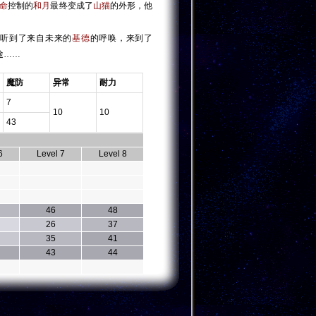
命
控制的
和月
最终变成了
山猫
的外形，他
，听到了来自未来的
基德
的呼唤，来到了
途……
魔防
异常
耐力
7
10
10
43
6
Level 7
Level 8
46
48
26
37
35
41
43
44