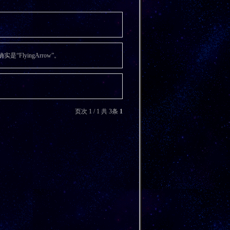
是“FlyingArrow”。
页次 1 / 1 共 3条
1