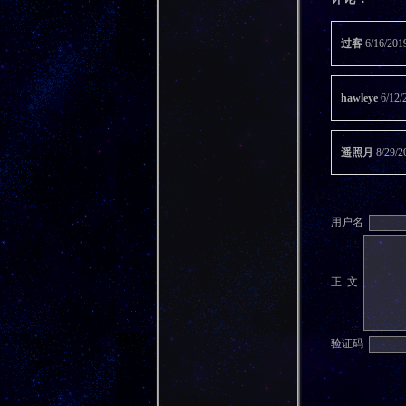
过客
6/16/2
hawleye
6/1
遥照月
8/29/2
用户名
正 文
验证码