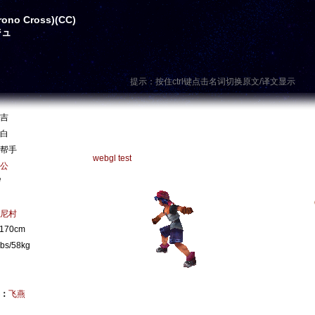
no Cross)(CC)
ジュ
提示：按住ctrl键点击名词切换原文/译文显示
吉
白
帮手
webgl test
公
岁
尼村
/170cm
lbs/58kg
：
飞燕