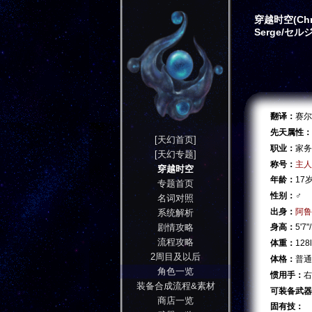
穿越时空(Chro
Serge/セル
翻译：
赛尔
先天属性：
[天幻首页]
职业：
家务
[天幻专题]
称号：
主人
穿越时空
年龄：
17
专题首页
性别：
♂
名词对照
出身：
阿鲁
系统解析
剧情攻略
身高：
5'7"
流程攻略
体重：
128
2周目及以后
体格：
普通
角色一览
惯用手：
右
装备合成流程&素材
可装备武器
商店一览
固有技：