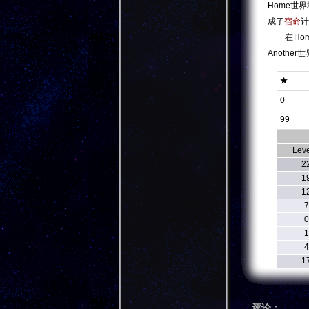
Home世界
成了
宿命
计
在Hom
Anoth
★
0
99
Leve
2
1
1
7
0
1
4
1
评论：