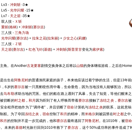
Lv3 -
冲刺斩
-3★
Lv5 -
光华闪耀
-15★
Lv7 -
天之箭
-35★
双人技 -
Ｘ斩
重斩
(
格林
) +
冲刺斩
(
赛尔吉
)
三人技 -
三角力场
光华闪耀
(
赛尔吉
) +
拉朱之花
(
拉朱丽
) +
少女之心
(
莉娜
)
三人技 -
Ｚ斩
天之箭
(
赛尔吉
) +
红色飞针
(
基德
) +
冲刺斩
(
斯普里甘
变化为
索伊索
)
。在Another
古龙要塞
剧情交换身体之后将以
山猫
的身体继续游戏，之后在Home
是出生在
阿鲁尼村
的普通渔民家庭的孩子，本来他应该过着宁静的生活，但是13年
，6岁的
赛尔吉
被一只黑豹咬伤而中毒，生命垂危，因为当地没有人能够医治，所以
海去
马布勒
求助当地的咒医。他们的船在路上遇到了风暴，失去了知觉，等他们醒来之
电被切断的
时之都
，
和月
因为听到了有人呼唤而带着
赛尔吉
接触了
冻结之炎
，
赛尔吉
被
斯
安全程序把他作为了“调停者”，并且切断了
宿命
计算机与
冻结之炎
的联系，这就意味
制权。为了夺回
冻结之炎
，
宿命
控制了
和月
的精神，而
米格尔
则被囚禁在
时之都
之中
和月
的控制并不是一步完成的，他和
赛尔吉
最终逃回了
阿鲁尼村
。在1010年，被
宿命
子。未来的
基德
时光旅行回到1010年救下了
赛尔吉
，这个50%成功率的事件造成了