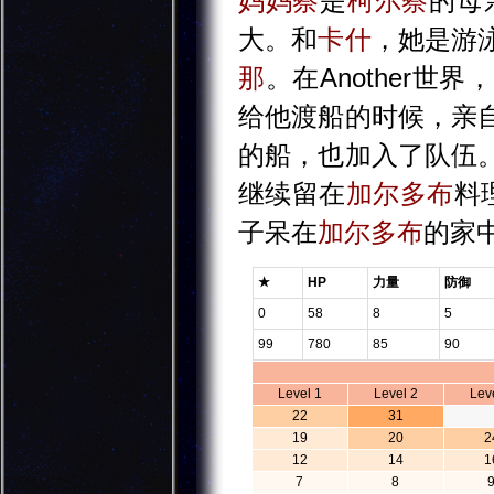
妈妈察
是
柯尔察
的母
大。和
卡什
，她是游
那
。在Another世界
给他渡船的时候，亲
的船，也加入了队伍
继续留在
加尔多布
料
子呆在
加尔多布
的家
★
HP
力量
防御
0
58
8
5
99
780
85
90
Level 1
Level 2
Lev
22
31
19
20
2
12
14
1
7
8