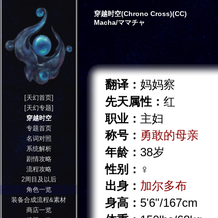
穿越时空(Chrono Cross)(CC)
Macha/ママチャ
翻译：
妈妈察
[天幻首页]
先天属性：
红
[天幻专题]
职业：
主妇
穿越时空
专题首页
称号：
勇敢的母亲
名词对照
系统解析
年龄：
38岁
剧情攻略
性别：
♀
流程攻略
2周目及以后
出身：
加尔多布
角色一览
装备合成流程&素材
身高：
5'6"/167cm
商店一览