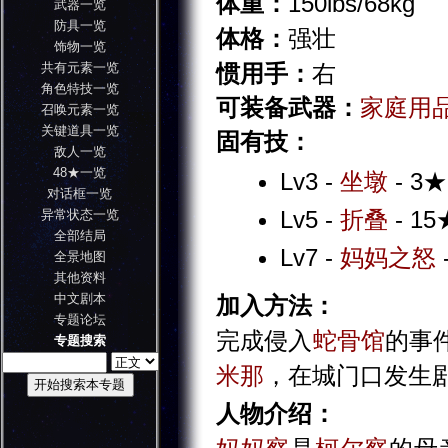
体重：
150lbs/68kg
武器一览
防具一览
体格：
强壮
饰物一览
共有元素一览
惯用手：
右
角色特技一览
可装备武器：
家庭用
召唤元素一览
关键道具一览
固有技：
敌人一览
48★一览
Lv3 -
坐墩
- 3★
对话框一览
Lv5 -
折叠
- 15
异常状态一览
全部结局
Lv7 -
妈妈之怒
全景地图
其他资料
中文剧本
加入方法：
专题论坛
完成侵入
蛇骨馆
的事
专题搜索
米那
，在城门口发生
人物介绍：