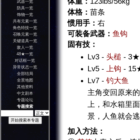
体重：
123lbs/56kg
武器一览
防具一览
体格：
苗条
饰物一览
共有元素一览
惯用手：
右
角色特技一览
可装备武器：
鱼钩
召唤元素一览
关键道具一览
固有技：
敌人一览
48★一览
Lv3 -
头槌
- 3★
对话框一览
Lv5 -
上钩
- 15
异常状态一览
全部结局
Lv7 -
钓大鱼
全景地图
其他资料
主角变回原来的
中文剧本
专题论坛
上，和水箱里面
专题搜索
景，人鱼就会逃
加入方法：