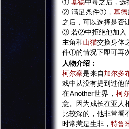
①
基德
中毒之后，选
② 满足条件①，
基德
之后，可以选择是否
③ 若②中拒绝他加
主角和
山猫
交换身体
件①的情况下即可再
人物介绍：
柯尔察
是来自
加尔多
戏中从没有提到过他
在Another世界，
柯
意。因为成长在亚人
比较深的，他非常看
时常惹是生非，
特鲁