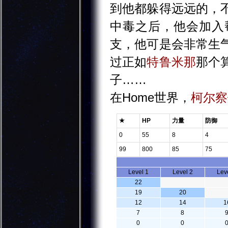
到他都躲得远远的，
中毒之后，他会加入
支，他可是会非常生
过正如
特鲁米那
那个
子……
在Home世界，
柯尔察
★
HP
力量
防御
0
55
8
4
99
800
85
75
Level 1
Level 2
Lev
22
19
20
12
14
1
7
8
0
0