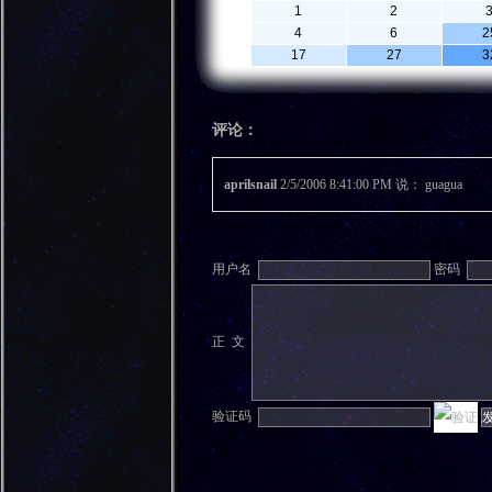
1
2
4
6
2
17
27
3
评论：
aprilsnail
2/5/2006 8:41:00 PM 说： guagua
用户名
密码
正 文
验证码