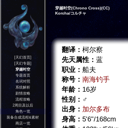
穿越时空(Chrono Cross)(CC)
Korcha/コルチャ
翻译：
柯尔察
[天幻首页]
先天属性：
蓝
[天幻专题]
职业：
船夫
穿越时空
专题首页
称号：
南海钓手
名词对照
系统解析
年龄：
16岁
剧情攻略
性别：
♂
流程攻略
2周目及以后
出身：
加尔多布
角色一览
装备合成流程&素材
身高：
5'6"/168cm
商店一览