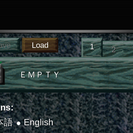
1
2
ＥＭＰＴＹ
ons:
本語
English