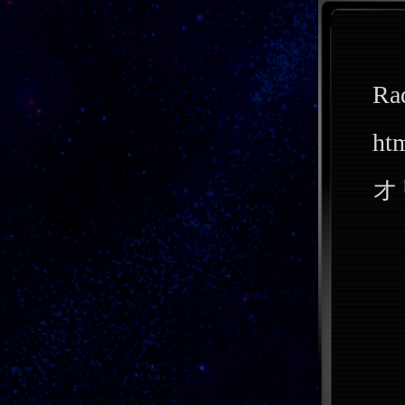
R
a
h
t
オ