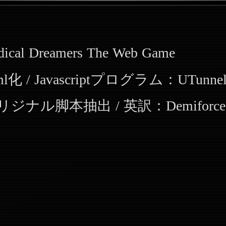
d
i
c
a
l
D
r
e
a
m
e
r
s
T
h
e
W
e
b
G
a
m
e
m
l
化
/
J
a
v
a
s
c
r
i
p
t
プ
ロ
グ
ラ
ム
：
U
T
u
n
n
e
リ
ジ
ナ
ル
脚
本
抽
出
/
英
訳
：
D
e
m
i
f
o
r
c
e